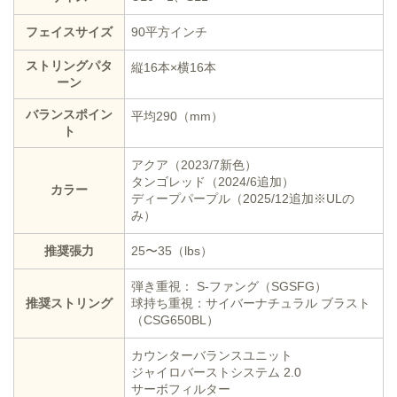
フェイスサイズ
90平方インチ
ストリングパタ
縦16本×横16本
ーン
バランスポイン
平均290（mm）
ト
アクア（2023/7新色）
タンゴレッド（2024/6追加）
カラー
ディープパープル（2025/12追加※ULの
み）
推奨張力
25〜35（lbs）
弾き重視： S-ファング（SGSFG）
推奨ストリング
球持ち重視：サイバーナチュラル ブラスト
（CSG650BL）
カウンターバランスユニット
ジャイロバーストシステム 2.0
サーボフィルター