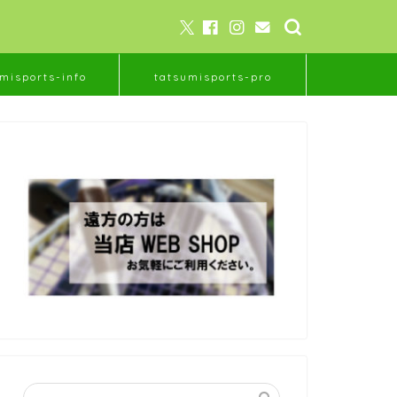
misports-info
tatsumisports-pro