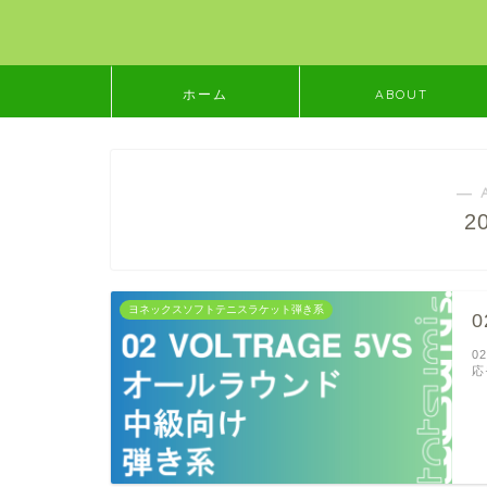
ホーム
ABOUT
― 
2
ヨネックスソフトテニスラケット弾き系
0
0
応