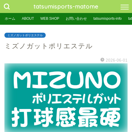
tatsumisports-matome
ホーム
ABOUT
WEB SHOP
お問い合わせ
tatsumisports-info
ta
ミズノガットポリエステル
ミズノガットポリエステル
2026-06-01