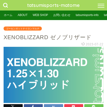
tatsumisports-matome
ホーム
ABOUT
WEB SHOP
お問い合わせ
tatsumisports-info
ta
ゴーセンガットナイロンマルチ
XENOBLIZZARD ゼノブリザード
2023-07-22