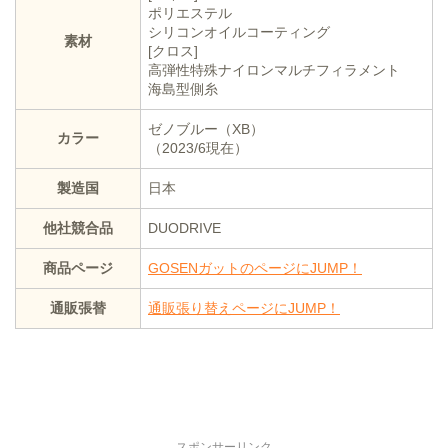
ポリエステル
シリコンオイルコーティング
素材
[クロス]
高弾性特殊ナイロンマルチフィラメント
海島型側糸
ゼノブルー（XB）
カラー
（2023/6現在）
製造国
日本
他社競合品
DUODRIVE
商品ページ
GOSENガットのページにJUMP！
通販張替
通販張り替えページにJUMP！
スポンサーリンク