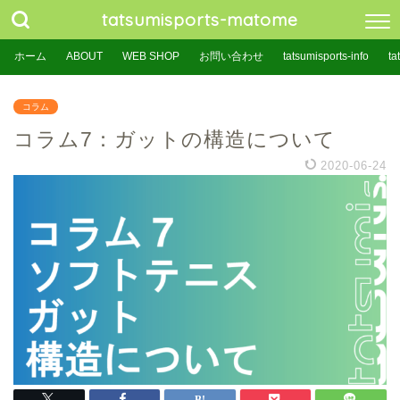
tatsumisports-matome
ホーム
ABOUT
WEB SHOP
お問い合わせ
tatsumisports-info
ta
コラム
コラム7：ガットの構造について
2020-06-24